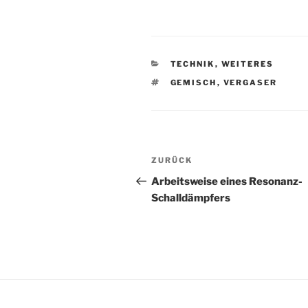
KATEGORIEN
TECHNIK
,
WEITERES
SCHLAGWÖRTER
GEMISCH
,
VERGASER
Beitragsnavigation
Vorheriger
ZURÜCK
Beitrag
Arbeitsweise eines Resonanz-
Schalldämpfers