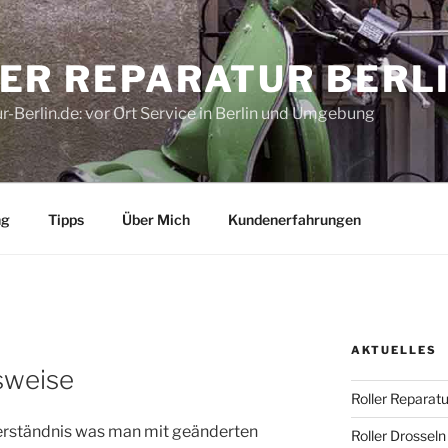
ER REPARATUR BERL
r-Berlin.de: vor Ort Service in Berlin und Umgebung
ng
Tipps
Über Mich
Kundenerfahrungen
AKTUELLES
sweise
Roller Reparatu
erständnis was man mit geänderten
Roller Drosseln