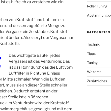
st es hilfreich zu verstehen wie ein
Roller Tuning
Abstimmung de
hen von Kraftstoff und Luft um ein
en und dessen zugeführte Menge zu
r Vergaser ein Zerstäuber. Kraftstoff
KATEGORIEN
cht ändern. Also sorgt der Vergaser nur
Kraftstoffs.
Technik
Tipps
Das wichtigste Bauteil jedes
Vergasers ist das Venturirohr. Das
Tuning
ist das Rohr durch das die Luft vom
Weiteres
Luftfilter in Richtung Einlass
er Mitte schmaler.
Wenn die Luft den
Zusätzliches
t, muss sie an dieser Stelle schneller
eichen. Dadurch entsteht an der
eser Stelle ist ein Röhrchen
ck im Venturirohr wird der Kraftstoff
Schwimmergehäuse gesaugt und mit dem