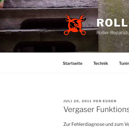
Zum
Inhalt
springen
ROLL
Roller-Reparatu
Startseite
Technik
Tuni
VERÖFFENTLICHT
JULI 20, 2011
VON
EUGEN
AM
Vergaser Funktion
Zur Fehlerdiagnose und zum V